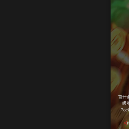
首开
吸
Po