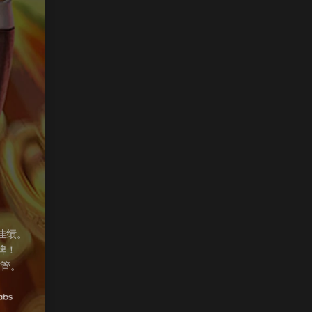
。
佳绩。
牌！
监管。